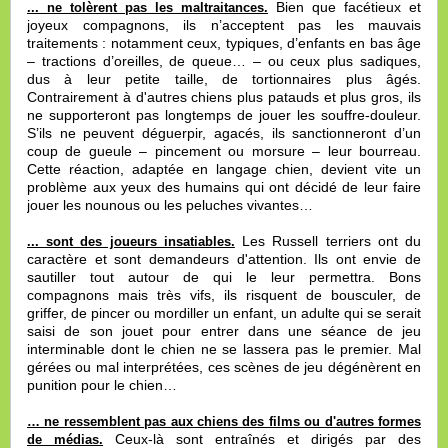
Bien que facétieux et
... ne tolèrent pas les maltraitances.
joyeux compagnons, ils n’acceptent pas les mauvais
traitements : notamment ceux, typiques, d’enfants en bas âge
– tractions d’oreilles, de queue… – ou ceux plus sadiques,
dus à leur petite taille, de tortionnaires plus âgés.
Contrairement à d'autres chiens plus patauds et plus gros, ils
ne supporteront pas longtemps de jouer les souffre-douleur.
S’ils ne peuvent déguerpir, agacés, ils sanctionneront d’un
coup de gueule – pincement ou morsure – leur bourreau.
Cette réaction, adaptée en langage chien, devient vite un
problème aux yeux des humains qui ont décidé de leur faire
jouer les nounous ou les peluches vivantes…
Les Russell terriers ont du
... sont des joueurs insatiables.
caractère et sont demandeurs d'attention. Ils ont envie de
sautiller tout autour de qui le leur permettra. Bons
compagnons mais très vifs, ils risquent de bousculer, de
griffer, de pincer ou mordiller un enfant, un adulte qui se serait
saisi de son jouet pour entrer dans une séance de jeu
interminable dont le chien ne se lassera pas le premier. Mal
gérées ou mal interprétées, ces scènes de jeu dégénèrent en
punition pour le chien…
… ne ressemblent pas aux chiens des films ou d'autres formes
Ceux-là sont entraînés et dirigés par des
de médias.