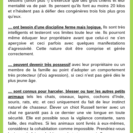
besoins (sinon plus !) d'exercice que des gros chiens et leur
mentalité va de pair. Ils pensent qu'ils font au moins 20 kilos
et n'hésitent pas à défier des congénères trois fois plus gros
qu'eux.
Ils sont très
… ont besoin d'une discipline ferme mais logique.
intelligents et testeront vos limites toute leur vie. Ils pourront
même éduquer leur propriétaire avant que celui-ci ne s'en
aperçoive et ceci parfois avec quelques manifestations
d'agressivité. Cette nature doit être comprise et gérée
correctement.
avec leur propriétaire ou un
… peuvent devenir très possessif
membre de la famille au point d'adopter un comportement
très protecteur (d'où agression), si ceci n'est pas géré dès le
plus jeune âge.
… sont connus pour harceler, blesser ou tuer les autres petits
tels les chats, oiseaux, lapins, cochons d'Inde,
animaux
souris, rats, etc. et ceci uniquement du fait de leur instinct
naturel de chasseur. Élever un chiot Russell terrier avec un
chat ne garantit pas à ce dernier une vie longue en toute
sécurité. Elle est possible sous la vigilance constante, sans
faille, des maîtres. Si les animaux sont livrés à eux-mêmes,
considérez la cohabitation comme impossible. Prendriez-vous