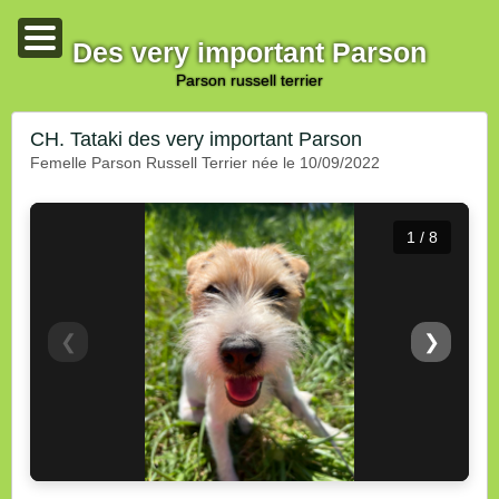
Des very important Parson
parson russell terrier
CH. Tataki des very important Parson
femelle Parson Russell Terrier née le 10/09/2022
1 / 8
❮
❯